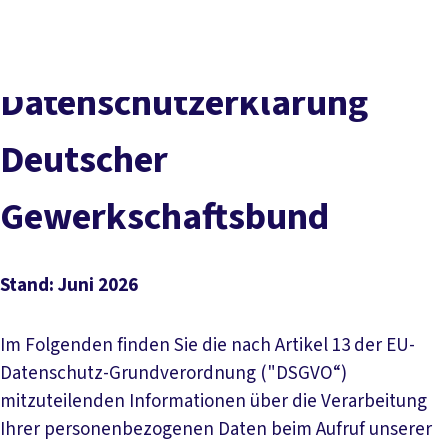
Presse
Karriere
Newsletter
Kontakt
EN
Leichte Sprache
Der DGB
Gute Arbeit
Geld
Gerechtigkeit
Datenschutzerklärung
Service
Mitmachen
Politik
Deutscher
Gewerkschaftsbund
Stand: Juni 2026
Im Folgenden finden Sie die nach Artikel 13 der EU-
Datenschutz-Grundverordnung ("DSGVO“)
mitzuteilenden Informationen über die Verarbeitung
Ihrer personenbezogenen Daten beim Aufruf unserer