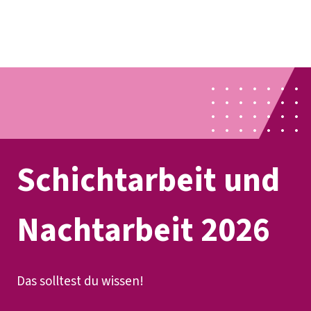
Presse
Karriere
Newsletter
Kontakt
EN
Leichte Sprache
Der DGB
Gute Arbeit
Geld
Gerechtigkeit
Service
Mitmachen
Politik
Schichtarbeit und
Nachtarbeit 2026
Das solltest du wissen!