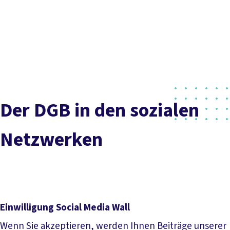
Presse
Karriere
Newsletter
Kontakt
EN
Leichte Sprache
Inhaltsverzeichnis
Der DGB
Gute Arbeit
Geld
Gerechtigkeit
Social Wall
Unsere Netzwerke
Unsere Netiquette
Bio-
Service
Mitmachen
Politik
Links
Der DGB in den sozialen
Netzwerken
Einwilligung Social Media Wall
Wenn Sie akzeptieren, werden Ihnen Beiträge unserer