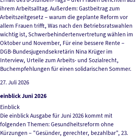
Erhalt des 8-Stunden-Tags – drei Frauen berichten aus
ihrem Arbeitsalltag. Außerdem: Gastbeitrag zum
Arbeitszeitgesetz – warum die geplante Reform vor
allem Frauen trifft, Was nach den Betriebsratswahlen
wichtig ist, Schwerbehindertenvertretung wählen im
Oktober und November, Für eine bessere Rente –
DGB-Bundesjugendsekretärin Nina Krüger im
Interview, Urteile zum Arbeits- und Sozialrecht,
Buchempfehlungen für einen solidarischen Sommer.
27. Juli 2026
Datei herunterladen
einblick Juni 2026
Einblick
Die einblick Ausgabe für Juni 2026 kommt mit
folgenden Themen: Gesundheitsreform ohne
Kürzungen – "Gesünder, gerechter, bezahlbar", 23.