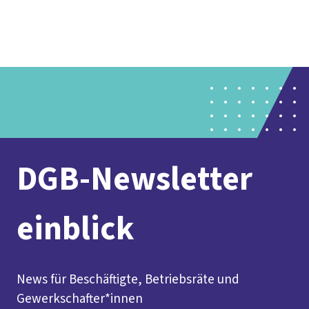
Presse
Karriere
Newsletter
Kontakt
EN
Leichte Sprache
Der DGB
Gute Arbeit
Geld
Gerechtigkeit
Service
Mitmachen
Politik
DGB-Newsletter
einblick
News für Beschäftigte, Betriebsräte und
Gewerkschafter*innen