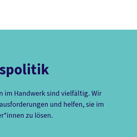
Presse
Karriere
Newsletter
Kontakt
EN
Leichte Sprache
Arbeit
Geld
Gerechtigkeit
Service
Mitmachen
Politik
politik
 im Handwerk sind vielfältig. Wir
rausforderungen und helfen, sie im
r*innen zu lösen.