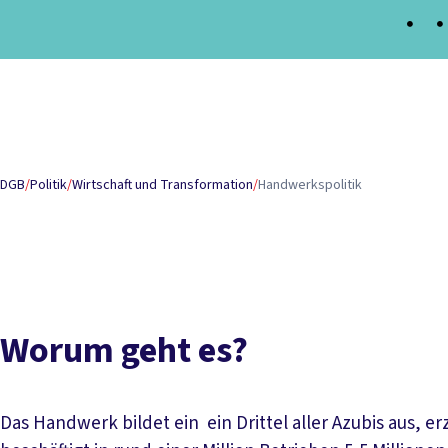
Inhaltsverzeichnis
Worum geht es?
Papiere und Downloads
Termine
Aktue
DGB
/
Politik
/
Wirtschaft und Transformation
/
Handwerkspolitik
Worum geht es?
Das Handwerk bildet ein ein Drittel aller Azubis aus, e