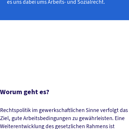
es uns dabei ums Arbeits- und Sozialrecht.
Inhaltsverzeichnis
Worum geht es?
Beschäftigtendatenschutz
Ehrenamtliche Richter*innen
Ausgestaltung und
Bestandschutz
Papiere und Downloads
Termine und
Aktionen
Aktuelle Meldungen
Worum geht es?
Rechtspolitik im gewerkschaftlichen Sinne verfolgt das
Ziel, gute Arbeitsbedingungen zu gewährleisten. Eine
Weiterentwicklung des gesetzlichen Rahmens ist