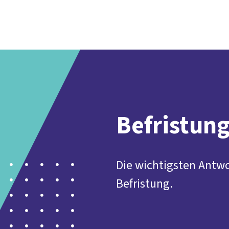
Der DGB
Gute 
Befristun
Die wichtigsten Antw
Befristung.