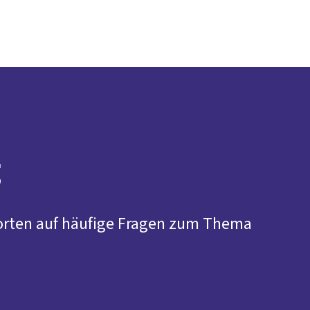
Presse
Karriere
Newsletter
Kontakt
EN
Leichte Sprache
Arbeit
Geld
Gerechtigkeit
Service
Mitmachen
Politik
g
orten auf häufige Fragen zum Thema