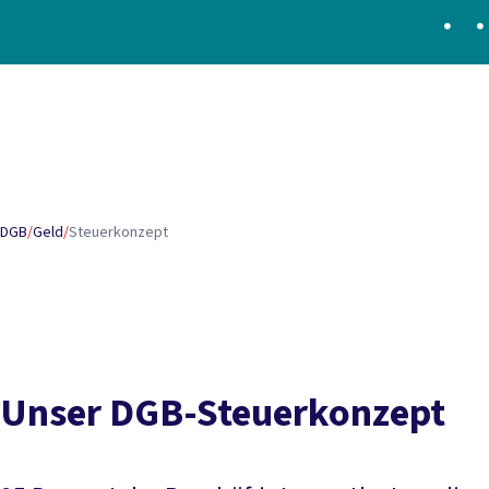
Inhaltsverzeichnis
Kurz erklärt
Das Steuersystem in Deutschland
Das DGB
Aktuelle Position des DGB
DGB
/
Geld
/
Steuerkonzept
Unser DGB-Steuerkonzept