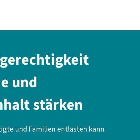
Presse
Karriere
Newsletter
Kontakt
EN
Leichte Sprache
Arbeit
Geld
Gerechtigkeit
Service
Mitmachen
Politik
gerechtigkeit
e und
alt stärken
tigte und Familien entlasten kann