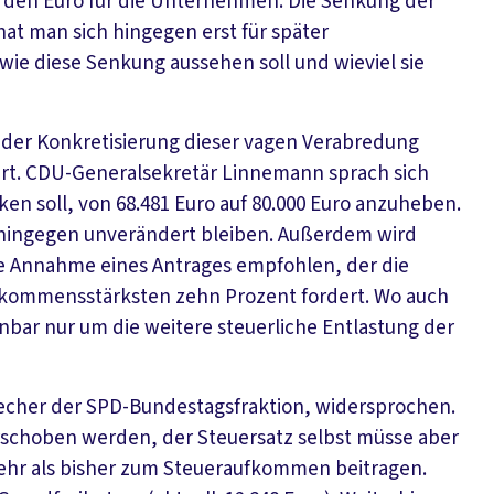
arden Euro für die Unternehmen. Die Senkung der
t man sich hingegen erst für später
ie diese Senkung aussehen soll und wieviel sie
 der Konkretisierung dieser vagen Verabredung
ßert. CDU-Generalsekretär Linnemann sprach sich
ken soll, von 68.481 Euro auf 80.000 Euro anzuheben.
ll hingegen unverändert bleiben. Außerdem wird
 Annahme eines Antrages empfohlen, der die
einkommensstärksten zehn Prozent fordert. Wo auch
nbar nur um die weitere steuerliche Entlastung der
precher der SPD-Bundestagsfraktion, widersprochen.
rschoben werden, der Steuersatz selbst müsse aber
r als bisher zum Steueraufkommen beitragen.