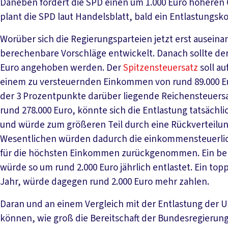
Daneben fordert die SPD einen um 1.000 Euro höheren Gr
plant die SPD laut Handelsblatt, bald ein Entlastungsk
Worüber sich die Regierungsparteien jetzt erst ausein
berechenbare Vorschläge entwickelt. Danach sollte der 
Euro angehoben werden. Der
Spitzensteuersatz
soll a
einem zu versteuernden Einkommen von rund 89.000 Eur
der 3 Prozentpunkte darüber liegende Reichensteuersatz 
rund 278.000 Euro, könnte sich die Entlastung tatsäch
und würde zum größeren Teil durch eine Rückverteilun
Wesentlichen würden dadurch die einkommensteuerlic
für die höchsten Einkommen zurückgenommen. Ein beru
würde so um rund 2.000 Euro jährlich entlastet. Ein to
Jahr, würde dagegen rund 2.000 Euro mehr zahlen.
Daran und an einem Vergleich mit der Entlastung der
können, wie groß die Bereitschaft der Bundesregierung 