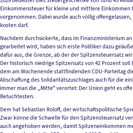
2029 bedeutet dies Steuergeschenke von rund 45 Milli
Einkommensteuer für kleine und mittlere Einkommen ha
vorgenommen. Dabei wurde auch völlig offengelassen, w
kosten darf.
Nachdem durchsickerte, dass im Finanzministerium an
gearbeitet wird, haben sich erste Politiker dazu geäu
dafür aus, die Grenze, ab der der Spitzensteuersatz wir
Der historisch niedrige Spitzensatz von 42 Prozent so
dem am Wochenende stattfindenden CDU-Parteitag die
Abschaffung des Solidaritätszuschlages auch für die 
immer man die „Mitte“ verortet: Der Union geht es offe
Betuchtesten.
Dem hat Sebastian Roloff, der wirtschaftspolitische S
Zwar könne die Schwelle für den Spitzensteuersatz ve
auch angehoben werden, damit Spitzeneinkommen meh