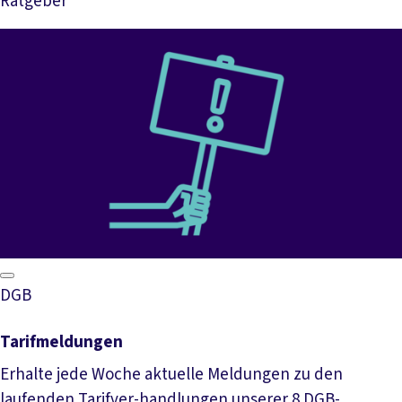
Ratgeber
Mehr lesen
DGB
Tarifmeldungen
Erhalte jede Woche aktuelle Meldungen zu den
laufenden Tarifver-handlungen unserer 8 DGB-