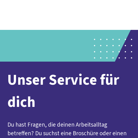
Presse
Karriere
Newsletter
Kontakt
EN
Leichte Sprache
Der DGB
Gute Arbeit
Geld
Gerechtigkeit
Service
Mitmachen
Politik
Unser Service für
dich
Du hast Fragen, die deinen Arbeitsalltag
betreffen? Du suchst eine Broschüre oder einen