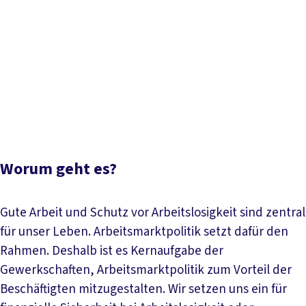
Worum geht es?
Fachkräftesicherung
Ausbildungs- und
Arbeitsförderung
Arbeitsmigration
Prekäre
Beschäftigung
Europäische Arbeitsmarktpolitik
Papiere
und Downloads
Termine und Aktionen
Aktuelle
Meldungen
Worum geht es?
Gute Arbeit und Schutz vor Arbeitslosigkeit sind zentral
für unser Leben. Arbeitsmarktpolitik setzt dafür den
Rahmen. Deshalb ist es Kernaufgabe der
Gewerkschaften, Arbeitsmarktpolitik zum Vorteil der
Beschäftigten mitzugestalten. Wir setzen uns ein für