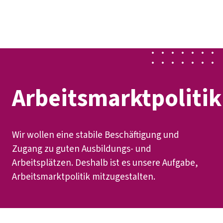
Presse
Karriere
Newsletter
Kontakt
EN
Leichte Sprache
Der DGB
Gute Arbeit
Geld
Gerechtigkeit
Service
Mitmachen
Politik
Arbeitsmarktpolitik
Wir wollen eine stabile Beschäftigung und
Zugang zu guten Ausbildungs- und
Arbeitsplätzen. Deshalb ist es unsere Aufgabe,
Arbeitsmarktpolitik mitzugestalten.
Inhaltsverzeichnis