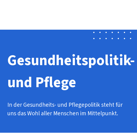
Presse
Karriere
Newsletter
Kontakt
EN
Leichte Sprache
Der DGB
Gute Arbeit
Geld
Gerechtigkeit
Service
Mitmachen
Politik
Gesundheitspolitik-
und Pflege
In der Gesundheits- und Pflegepolitik steht für
uns das Wohl aller Menschen im Mittelpunkt.
Inhaltsverzeichnis