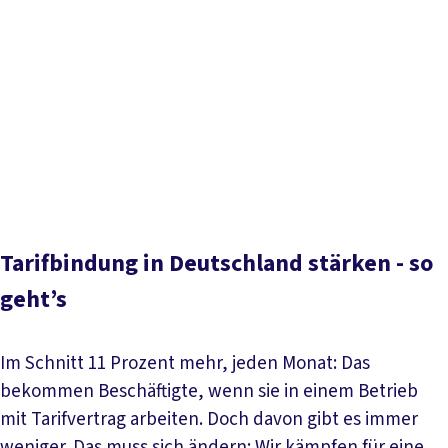
Arbeit mit Tarifvertrag
Tarifflucht bekämpfen –
Tarifwende jetzt!
Vorteile für Arbeitgeber und Staat
Bundestariftreuegesetz
14 Punkte für mehr
Tarifbindung
Arbeitgeber umgehen Tarifbindung
Aktuelle Meldungen
Tarifbindung in Deutschland stärken - so
geht’s
Im Schnitt 11 Prozent mehr, jeden Monat: Das
bekommen Beschäftigte, wenn sie in einem Betrieb
mit Tarifvertrag arbeiten. Doch davon gibt es immer
weniger. Das muss sich ändern: Wir kämpfen für eine