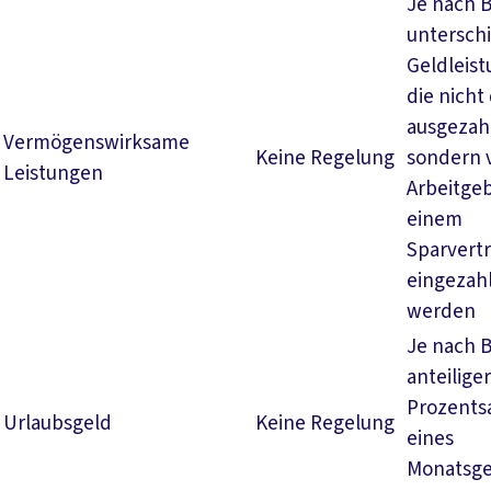
Je nach 
untersch
Geldleis
die nicht
ausgezahl
Vermögenswirksame
Keine Regelung
sondern
Leistungen
Arbeitgeb
einem
Sparvert
eingezah
werden
Je nach 
anteiliger
Prozents
Urlaubsgeld
Keine Regelung
eines
Monatsge