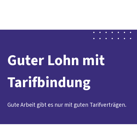
Presse
Karriere
Newsletter
Kontakt
EN
Leichte Sprache
Der DGB
Gute Arbeit
Geld
Gerechtigkeit
Service
Mitmachen
Politik
Guter Lohn mit
Tarifbindung
Gute Arbeit gibt es nur mit guten Tarifverträgen.
Inhaltsverzeichnis
Kurz erklärt
Was du davon hast
Tarifrechner
Gute