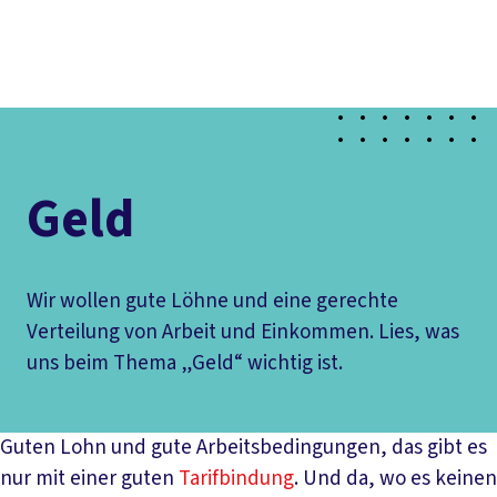
Presse
Karriere
Newsletter
Kontakt
EN
Leichte Sprache
Der DGB
Gute Arbeit
Geld
Gerechtigkeit
Service
Mitmachen
Politik
Geld
Wir wollen gute Löhne und eine gerechte
Verteilung von Arbeit und Einkommen. Lies, was
uns beim Thema „Geld“ wichtig ist.
Guten Lohn und gute Arbeitsbedingungen, das gibt es
nur mit einer guten
Tarifbindung
. Und da, wo es keinen