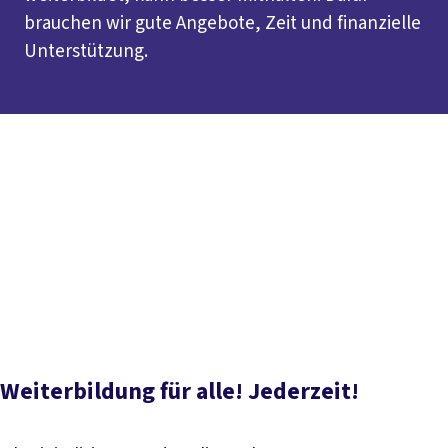
brauchen wir gute Angebote, Zeit und finanzielle
Unterstützung.
Inhaltsverzeichnis
Kurz erklärt
DGB-Forderungen
Thesen zur
Weiterbildung
Hilfe beim Berufseinstieg
Arten der
Weiterbildung
Das DGB-Konzept
FAQ zur Weiterbildung
Unser Engagement
Weiterbildungskultur
Aktuelle
Meldungen
Weiterbildung für alle! Jederzeit!