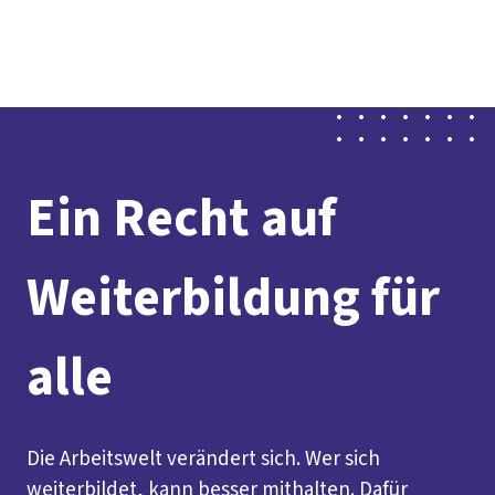
Presse
Karriere
Newsletter
Kontakt
EN
Leichte Sprache
Der DGB
Gute Arbeit
Geld
Gerechtigkeit
Service
Mitmachen
Politik
Ein Recht auf
Weiterbildung für
alle
Die Arbeitswelt verändert sich. Wer sich
weiterbildet, kann besser mithalten. Dafür