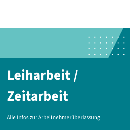
Presse
Karriere
Newsletter
Kontakt
EN
Leichte Sprache
Der DGB
Gute Arbeit
Geld
Gerechtigkeit
Service
Mitmachen
Politik
Leiharbeit /
Zeitarbeit
Alle Infos zur Arbeitnehmerüberlassung