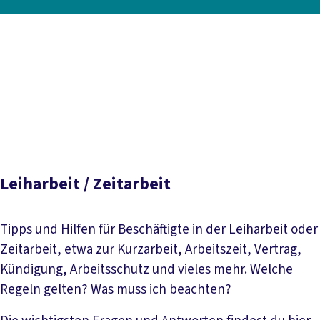
Inhaltsverzeichnis
Das Wichtigste zu Leiharbeit
Bezahlung
Arbeitszeit
Rechte am Einsatzort
Probleme und Missstände
Mitbestimmung und Betriebsrat
Kündigung in der
Leiharbeit
Streiks und Leiharbeit
Gelegentlicher
Verleih von Nicht-Leiharbeiter*innen
Leiharbeit / Zeitarbeit
Tipps und Hilfen für Beschäftigte in der Leiharbeit oder
Zeitarbeit, etwa zur Kurzarbeit, Arbeitszeit, Vertrag,
Kündigung, Arbeitsschutz und vieles mehr. Welche
Regeln gelten? Was muss ich beachten?