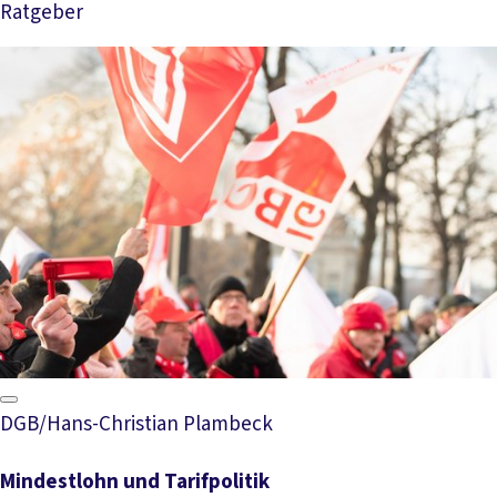
Ratgeber
Mehr lesen
DGB/Hans-Christian Plambeck
Mindestlohn und Tarifpolitik