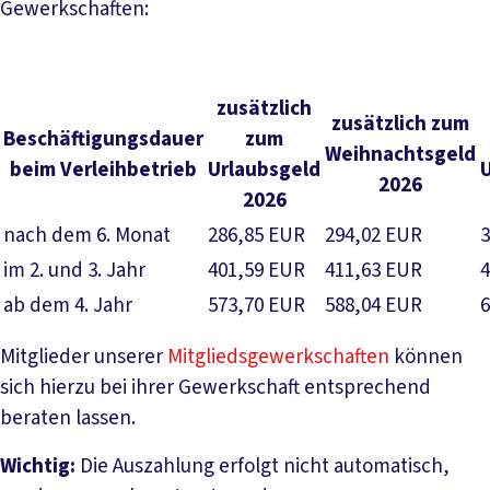
Gewerkschaften:
zusätzlich
zusätzlich zum
Beschäftigungsdauer
zum
Weihnachtsgeld
beim Verleihbetrieb
Urlaubsgeld
2026
2026
nach dem 6. Monat
286,85 EUR
294,02 EUR
3
im 2. und 3. Jahr
401,59 EUR
411,63 EUR
4
ab dem 4. Jahr
573,70 EUR
588,04 EUR
6
Mitglieder unserer
Mitgliedsgewerkschaften
können
sich hierzu bei ihrer Gewerkschaft entsprechend
beraten lassen.
Wichtig:
Die Auszahlung erfolgt nicht automatisch,