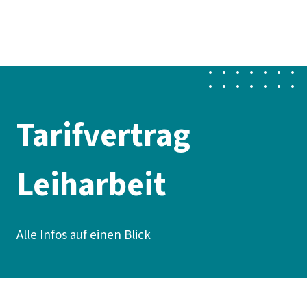
Presse
Karriere
Newsletter
Kontakt
EN
Leichte Sprache
Der DGB
Gute Arbeit
Geld
Gerechtigkeit
Service
Mitmachen
Politik
Tarifvertrag
Leiharbeit
Alle Infos auf einen Blick
Inhaltsverzeichnis
FAQ
Bezahlung: Aktuelle Entgelttabelle