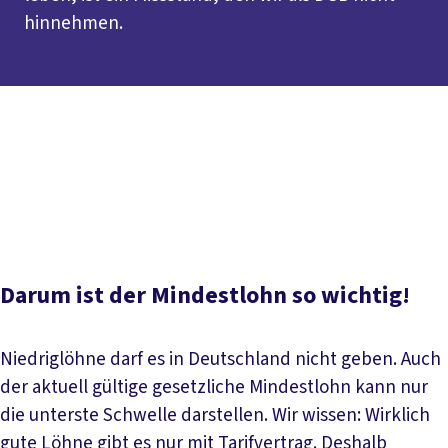
hinnehmen.
Inhaltsverzeichnis
Kurz erklärt
Entwicklung des gesetzlichen
Mindestlohns
Europäische Mindestlohnrichtlinie
Unsere Forderungen
Mindestlohnkommission
Einhaltung des Mindestlohnes
Aktuelles
Darum ist der Mindestlohn so wichtig!
Niedriglöhne darf es in Deutschland nicht geben. Auch
der aktuell gültige gesetzliche Mindestlohn kann nur
die unterste Schwelle darstellen. Wir wissen: Wirklich
gute Löhne gibt es nur mit Tarifvertrag. Deshalb