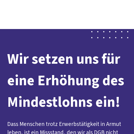
Presse
Karriere
Newsletter
Kontakt
EN
Leichte Sprache
Der DGB
Gute Arbeit
Geld
Gerechtigkeit
Service
Mitmachen
Politik
Wir setzen uns für
eine Erhöhung des
Mindestlohns ein!
Dass Menschen trotz Erwerbstätigkeit in Armut
leben, ist ein Missstand, den wir als DGB nicht