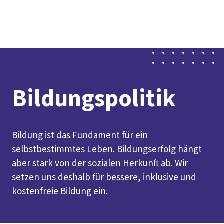
Presse
Karriere
Newsletter
Kontakt
EN
Leichte Sprache
Der DGB
Gute Arbeit
Geld
Gerechtigkeit
Service
Mitmachen
Politik
Bildungspolitik
Bildung ist das Fundament für ein
selbstbestimmtes Leben. Bildungserfolg hängt
aber stark von der sozialen Herkunft ab. Wir
setzen uns deshalb für bessere, inklusive und
kostenfreie Bildung ein.