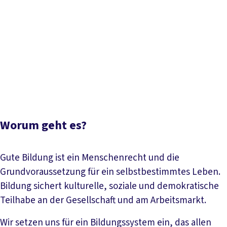
Inhaltsverzeichnis
Worum geht es?
Berufliche Bildung
Hochschule und
Wissenschaft
Frühkindliche Bildung und Schule
Gewerkschaftliche Bildungsarbeit
Papiere und
Downloads
Termine
Aktuelle Meldungen
Worum geht es?
Gute Bildung ist ein Menschenrecht und die
Grundvoraussetzung für ein selbstbestimmtes Leben.
Bildung sichert kulturelle, soziale und demokratische
Teilhabe an der Gesellschaft und am Arbeitsmarkt.
Wir setzen uns für ein Bildungssystem ein, das allen