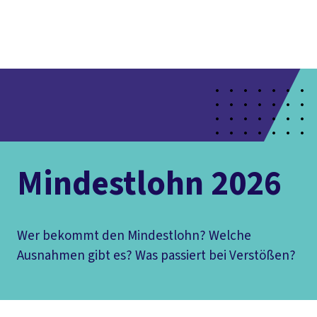
Presse
Karriere
Newsletter
Kontakt
EN
Leichte Sprache
Der DGB
Gute Arbeit
Geld
Gerechtigkeit
Service
Mitmachen
Politik
Mindestlohn 2026
Wer bekommt den Mindestlohn? Welche
Ausnahmen gibt es? Was passiert bei Verstößen?
Inhaltsverzeichnis