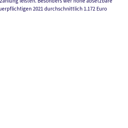
hzahlung leisten. Besonders wer hohe absetzbare
erpflichtigen 2021 durchschnittlich 1.172 Euro