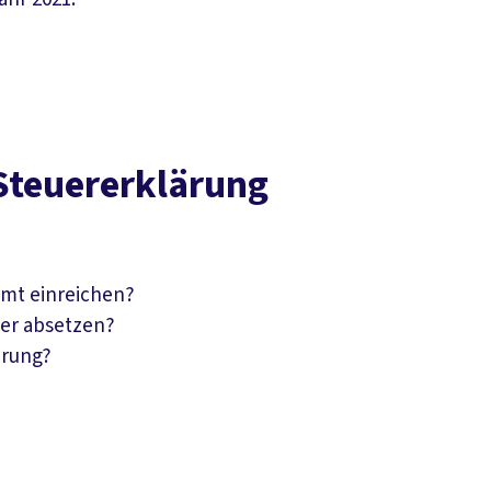
Steuererklärung
amt einreichen?
uer absetzen?
ärung?