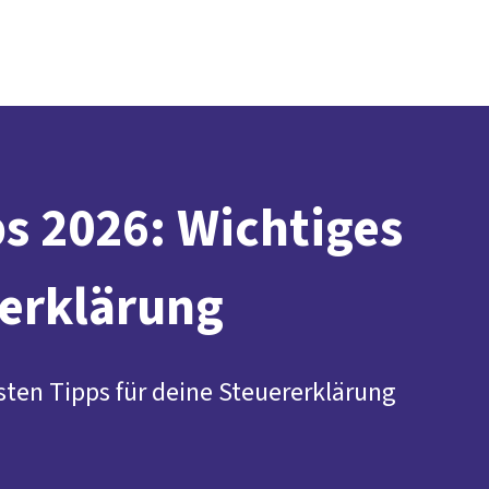
Presse
Karriere
Newsletter
Kontakt
EN
Leichte Sprache
Arbeit
Geld
Gerechtigkeit
Service
Mitmachen
Politik
s 2026: Wichtiges
rerklärung
sten Tipps für deine Steuererklärung