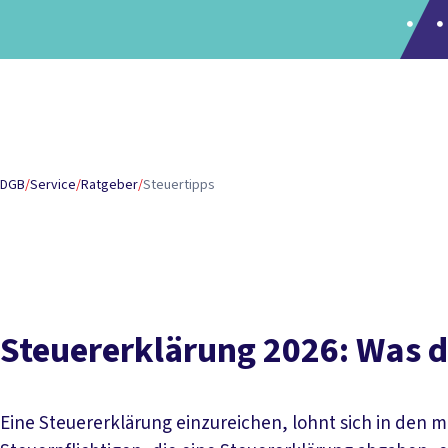
Inhaltsverzeichnis
Was du wissen musst
Häufige Fragen
Papiere und Down
DGB
/
Service
/
Ratgeber
/
Steuertipps
Steuererklärung 2026: Was 
Eine Steuererklärung einzureichen, lohnt sich in den m