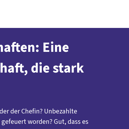
Presse
Karriere
Newsletter
Kontakt
EN
Leichte Sprache
Arbeit
Geld
Gerechtigkeit
Service
Mitmachen
Politik
aften: Eine
haft, die stark
der der Chefin? Unbezahlte
 gefeuert worden? Gut, dass es