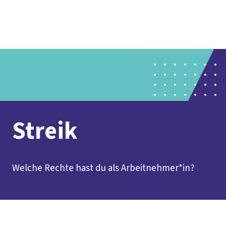
Presse
Karriere
Newsletter
Kontakt
EN
Leichte Sprache
Der DGB
Gute Arbeit
Geld
Gerechtigkeit
Service
Mitmachen
Politik
Streik
Welche Rechte hast du als Arbeitnehmer*in?
Inhaltsverzeichnis
Warum Streiks wichtig sind
Fragen und Antworten