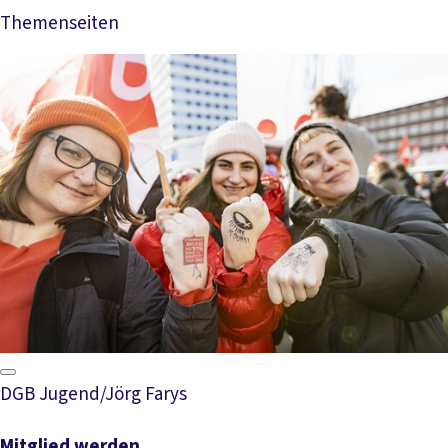
Themenseiten
Mehr lesen
DGB Jugend/Jörg Farys
Mitglied werden