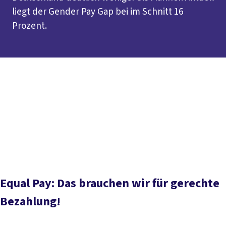
liegt der Gender Pay Gap bei im Schnitt 16
Prozent.
Inhaltsverzeichnis
Kurz erklärt
Gender Pay Gap
Equal Pay Day
Situation in
Deutschland
Aktuelles Urteil zur Entgeltgleichheit
Entgelttransparenzgesetz
Unsere Forderungen
Service
Aktuelle Meldungen
Equal Pay: Das brauchen wir für gerechte
Bezahlung!