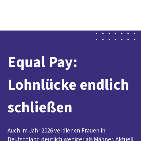
Presse
Karriere
Newsletter
Kontakt
EN
Leichte Sprache
Der DGB
Gute Arbeit
Geld
Gerechtigkeit
Service
Mitmachen
Politik
Equal Pay:
Lohnlücke endlich
schließen
Auch im Jahr 2026 verdienen Frauen in
Deutschland deutlich weniger als Männer. Aktuell