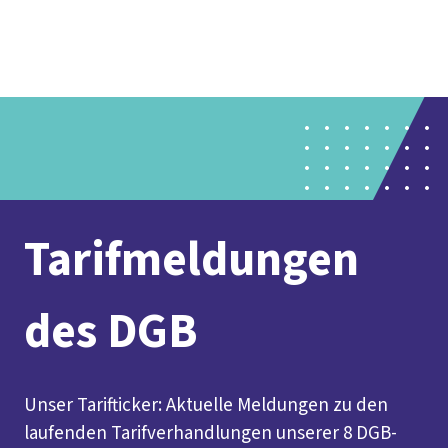
Presse
Karriere
Newsletter
Kontakt
EN
Leichte Sprache
Der DGB
Gute Arbeit
Geld
Gerechtigkeit
Service
Mitmachen
Politik
Tarifmeldungen
des DGB
Unser Tarifticker: Aktuelle Meldungen zu den
laufenden Tarifverhandlungen unserer 8 DGB-