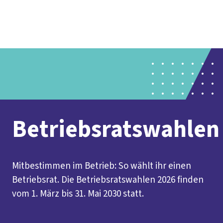
Presse
Karriere
Newsletter
Kontakt
EN
Leichte Sprache
Der DGB
Gute Arbeit
Geld
Gerechtigkeit
Service
Mitmachen
Politik
Betriebsratswahlen
Mitbestimmen im Betrieb: So wählt ihr einen
Betriebsrat. Die Betriebsratswahlen 2026 finden
vom 1. März bis 31. Mai 2030 statt.