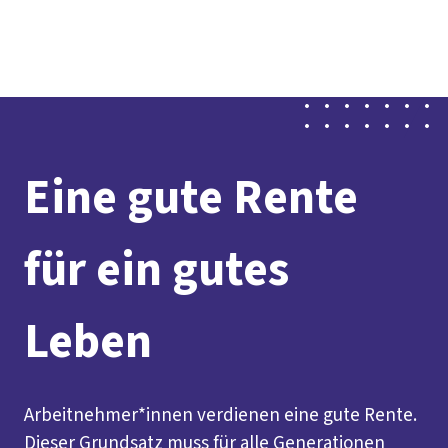
Presse
Karriere
Newsletter
Kontakt
EN
Leichte Sprache
Der DGB
Gute Arbeit
Geld
Gerechtigkeit
Service
Mitmachen
Politik
Eine gute Rente
für ein gutes
Leben
Arbeitnehmer*innen verdienen eine gute Rente.
Dieser Grundsatz muss für alle Generationen