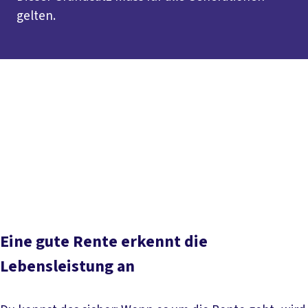
gelten.
Inhaltsverzeichnis
Kurz erklärt
Rentenkommission
Faktencheck Rente
DGB-Rentenrechner
Gesetzliche Rentenversicherung
Unsere Forderungen
2 Säulen der Rente
Studien zur
Rente
Rente stärken
Rente berechnen
Betriebsrente
Gegen Doppelbesteuerung
Rentenberatung
Aktuelle
Meldungen
Eine gute Rente erkennt die
Lebensleistung an