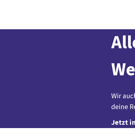
Der DGB
Gute 
Al
We
Wir auc
deine R
Jetzt i