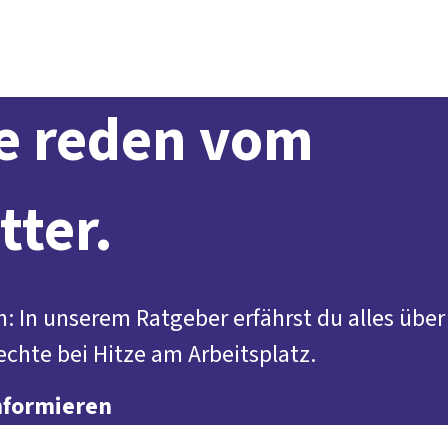
Presse
Karriere
Newsletter
Kontakt
EN
Leichte Sprache
Arbeit
Geld
Gerechtigkeit
Service
Mitmachen
Politik
le reden vom
tter.
h: In unserem Ratgeber erfährst du alles über
echte bei Hitze am Arbeitsplatz.
nformieren