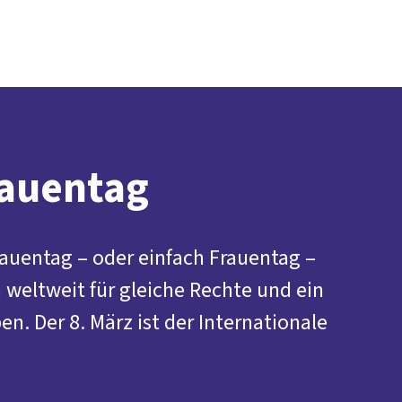
Presse
Karriere
Newsletter
Kontakt
EN
Leichte Sprache
Arbeit
Geld
Gerechtigkeit
Service
Mitmachen
Politik
rauentag
auentag – oder einfach Frauentag –
weltweit für gleiche Rechte und ein
n. Der 8. März ist der Internationale