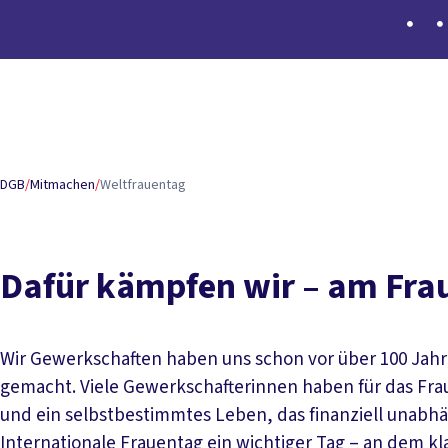
Inhaltsverzeichnis
Forderungen der DGB-Frauen
Gewerkschaftliche Erfol
DGB
/
Mitmachen
/
Weltfrauentag
Dafür kämpfen wir – am Fra
Wir Gewerkschaften haben uns schon vor über 100 Jahr
gemacht. Viele Gewerkschafterinnen haben für das Fr
und ein selbstbestimmtes Leben, das finanziell unabhä
Internationale Frauentag ein wichtiger Tag – an dem kla