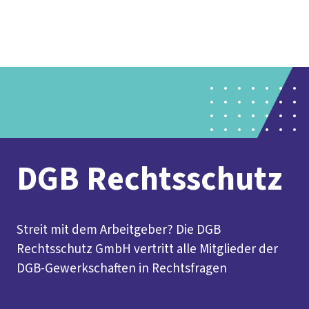
Presse
Karriere
Newsletter
Kontakt
EN
Leichte Sprache
Der DGB
Gute Arbeit
Geld
Gerechtigkeit
Service
Mitmachen
Politik
DGB Rechtsschutz
Streit mit dem Arbeitgeber? Die DGB
Rechtsschutz GmbH vertritt alle Mitglieder der
DGB-Gewerkschaften in Rechtsfragen