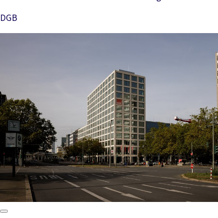
DGB
Mehr lesen