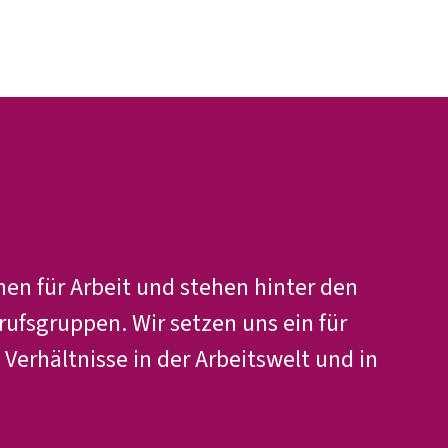
Presse
Karriere
Newsletter
Kontakt
EN
Leichte Sprache
Arbeit
Geld
Gerechtigkeit
Service
Mitmachen
Politik
nen für Arbeit und stehen hinter den
rufsgruppen. Wir setzen uns ein für
 Verhältnisse in der Arbeitswelt und in