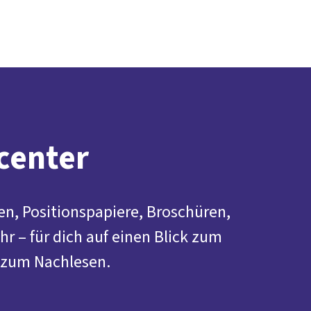
Presse
Karriere
Newsletter
Kontakt
EN
Leichte Sprache
Arbeit
Geld
Gerechtigkeit
Service
Mitmachen
Politik
center
n, Positionspapiere, Broschüren,
r – für dich auf einen Blick zum
 zum Nachlesen.