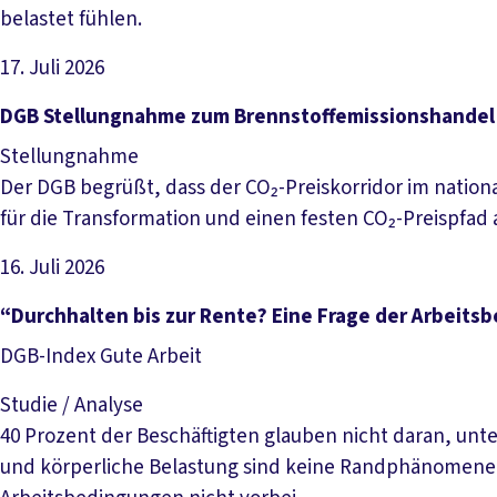
belastet fühlen.
17. Juli 2026
Datei herunterladen
DGB Stellungnahme zum Brennstoffemissionshandel
Stellungnahme
Der DGB begrüßt, dass der CO₂-Preiskorridor im nation
für die Transformation und einen festen CO₂-Preispfad ab
16. Juli 2026
Datei herunterladen
“Durchhalten bis zur Rente? Eine Frage der Arbeit
DGB-Index Gute Arbeit
Studie / Analyse
40 Prozent der Beschäftigten glauben nicht daran, unt
und körperliche Belastung sind keine Randphänomene, s