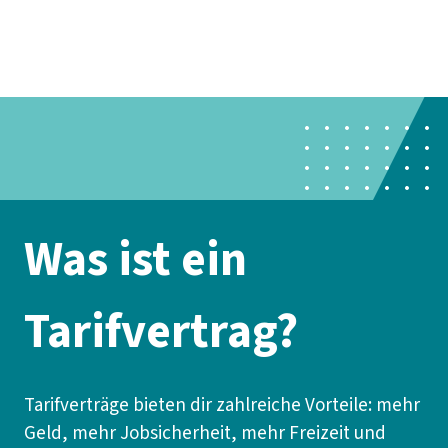
Presse
Karriere
Newsletter
Kontakt
EN
Leichte Sprache
Der DGB
Gute Arbeit
Geld
Gerechtigkeit
Service
Mitmachen
Politik
Was ist ein
Tarifvertrag?
Tarifverträge bieten dir zahlreiche Vorteile: mehr
Geld, mehr Jobsicherheit, mehr Freizeit und