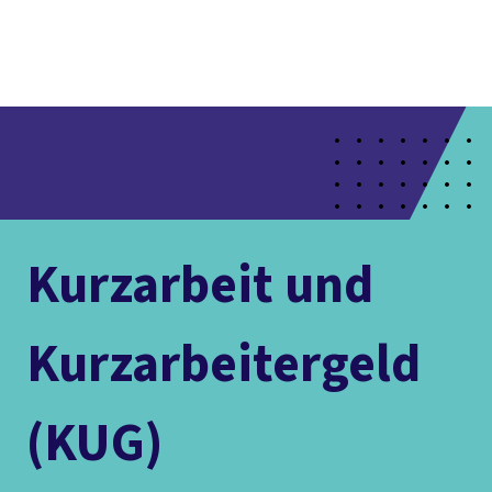
Presse
Karriere
Newsletter
Kontakt
EN
Leichte Sprache
Der DGB
Gute Arbeit
Geld
Gerechtigkeit
Service
Mitmachen
Politik
Kurzarbeit und
Kurzarbeitergeld
(KUG)