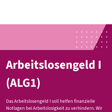
Presse
Karriere
Newsletter
Kontakt
EN
Leichte Sprache
Der DGB
Gute Arbeit
Geld
Gerechtigkeit
Service
Mitmachen
Politik
Arbeitslosen­geld I
(ALG1)
Das Arbeitslosengeld I soll helfen finanzielle
Notlagen bei Arbeitslosigkeit zu verhindern. Wir