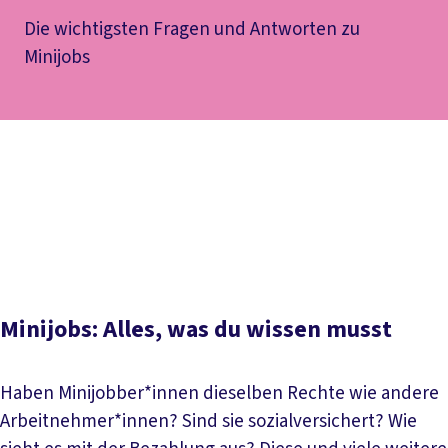
Die wichtigsten Fragen und Antworten zu
Minijobs
Inhaltsverzeichnis
Definition Minijob
Was sich 2026 ändert
Bezahlung und
Steuern
Sozialversicherung
Minijobs im Privathaushalt
Mini- vs. Midijobs: Definition, Rechte, Vor- und
Nachteile
Minijobs: Alles, was du wissen musst
Haben Minijobber*innen dieselben Rechte wie andere
Arbeitnehmer*innen? Sind sie sozialversichert? Wie