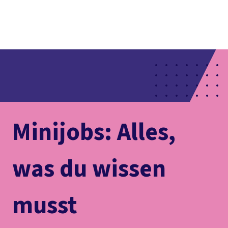
Presse
Karriere
Newsletter
Kontakt
EN
Leichte Sprache
Der DGB
Gute Arbeit
Geld
Gerechtigkeit
Service
Mitmachen
Politik
Minijobs: Alles,
was du wissen
musst