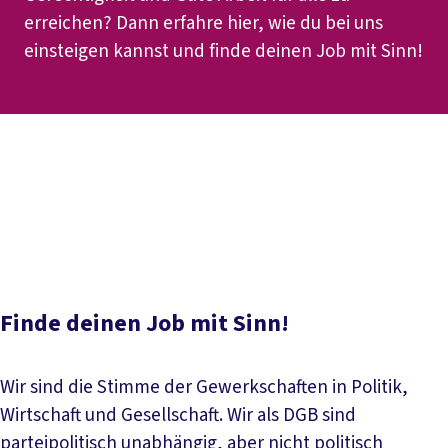
erreichen? Dann erfahre hier, wie du bei uns
einsteigen kannst und finde deinen Job mit Sinn!
Inhaltsverzeichnis
Stellenmarkt
Unsere Benefits
Wer wir sind
Bei uns ist
jede*r willkommen
Ausbildung, Praktika und
Rechtreferendariat
Unsere Kolleg*innen
Häufige
Fragen
Finde deinen Job mit Sinn!
Wir sind die Stimme der Gewerkschaften in Politik,
Wirtschaft und Gesellschaft. Wir als DGB sind
parteipolitisch unabhängig, aber nicht politisch