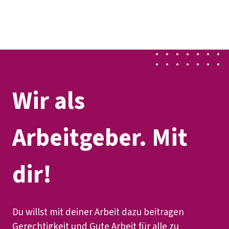
Presse
Karriere
Newsletter
Kontakt
EN
Leichte Sprache
Der DGB
Gute Arbeit
Geld
Gerechtigkeit
Service
Mitmachen
Politik
Wir als
Arbeitgeber. Mit
dir!
Du willst mit deiner Arbeit dazu beitragen
Gerechtigkeit und Gute Arbeit für alle zu