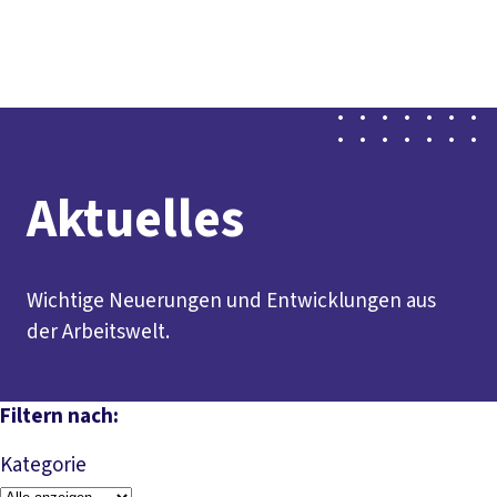
Presse
Karriere
Newsletter
Kontakt
EN
Leichte Sprache
Der DGB
Gute Arbeit
Geld
Gerechtigkeit
Service
Mitmachen
Politik
Aktuelles
Wichtige Neuerungen und Entwicklungen aus
der Arbeitswelt.
Filtern nach:
Kategorie