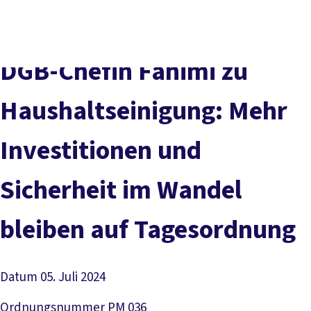
Presse
Karriere
Newsletter
Kontakt
EN
Leichte Sprache
Der DGB
Gute Arbeit
Geld
Gerechtigkeit
DGB-Chefin Fahimi zu
Service
Mitmachen
Politik
Haushaltseinigung: Mehr
Investitionen und
Sicherheit im Wandel
bleiben auf Tagesordnung
Datum
05. Juli 2024
Ordnungsnummer
PM 036