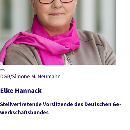
DGB/Simone M. Neumann
Elke Hannack
Stell­ver­tre­ten­de Vor­sit­zen­de des Deut­schen Ge­
werk­schafts­bun­des