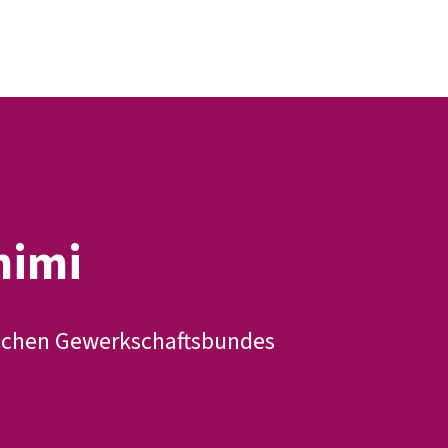
Presse
Karriere
Newsletter
Kontakt
EN
Leichte Sprache
Arbeit
Geld
Gerechtigkeit
Service
Mitmachen
Politik
himi
schen Gewerkschaftsbundes