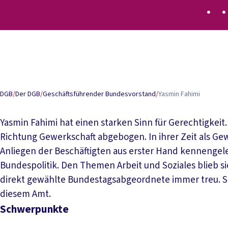
Inhaltsverzeichnis
Schwerpunkte
Kontakt
Lebenslauf
Weitere GBV-Mitgli
DGB
/
Der DGB
/
Geschäftsführender Bundesvorstand
/
Yasmin Fahimi
Yasmin Fahimi hat einen starken Sinn für Gerechtigkeit
Richtung Gewerkschaft abgebogen. In ihrer Zeit als Gew
Anliegen der Beschäftigten aus erster Hand kennengeler
Bundespolitik. Den Themen Arbeit und Soziales blieb si
direkt gewählte Bundestagsabgeordnete immer treu. Seit
diesem Amt.
Schwerpunkte