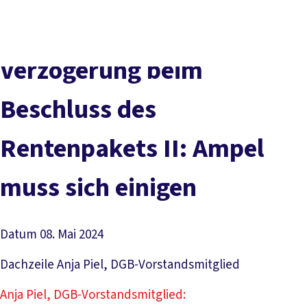
Presse
Karriere
Newsletter
Kontakt
EN
Leichte Sprache
Der DGB
Gute Arbeit
Geld
Gerechtigkeit
Verzögerung beim
Service
Mitmachen
Politik
Beschluss des
Rentenpakets II: Ampel
muss sich einigen
Datum
08. Mai 2024
Dachzeile
Anja Piel, DGB-Vorstandsmitglied
Anja Piel, DGB-Vorstandsmitglied: