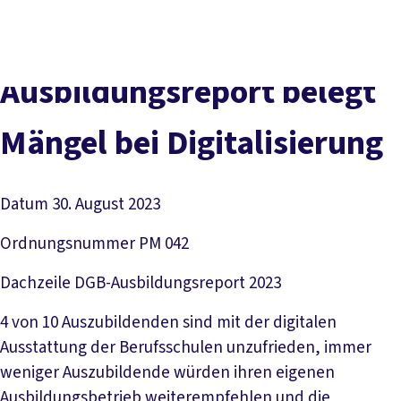
Presse
Karriere
Newsletter
Kontakt
EN
Leichte Sprache
Der DGB
Gute Arbeit
Geld
Gerechtigkeit
Ausbildungsreport belegt
Service
Mitmachen
Politik
Mängel bei Digitalisierung
Datum
30. August 2023
Ordnungsnummer
PM 042
Dachzeile
DGB-Ausbildungsreport 2023
4 von 10 Auszubildenden sind mit der digitalen
Ausstattung der Berufsschulen unzufrieden, immer
weniger Auszubildende würden ihren eigenen
Ausbildungsbetrieb weiterempfehlen und die