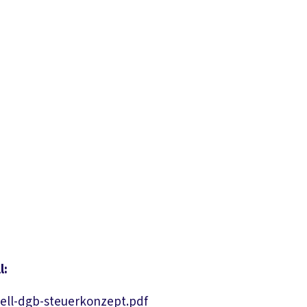
l:
Download PDF
ell-dgb-steuerkonzept.pdf