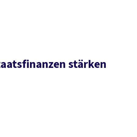
Presse
Karriere
Newsletter
Kontakt
EN
Leichte Sprache
Arbeit
Geld
Gerechtigkeit
Service
Mitmachen
Politik
taatsfinanzen stärken