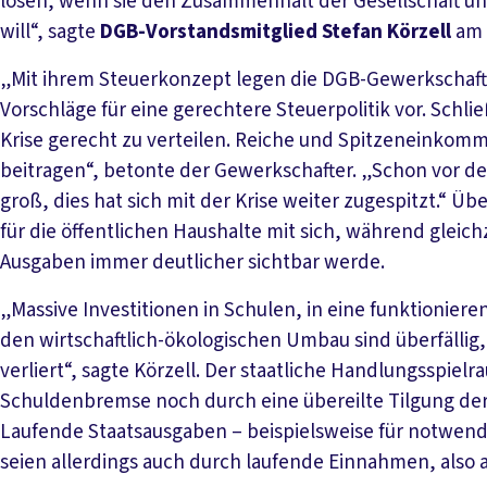
lösen, wenn sie den Zusammenhalt der Gesellschaft un
will“, sagte
DGB-Vorstandsmitglied Stefan Körzell
am 
„Mit ihrem Steuerkonzept legen die DGB-Gewerkschafte
Vorschläge für eine gerechtere Steuerpolitik vor. Schli
Krise gerecht zu verteilen. Reiche und Spitzeneink
beitragen“, betonte der Gewerkschafter. „Schon vor d
groß, dies hat sich mit der Krise weiter zugespitzt.“ 
für die öffentlichen Haushalte mit sich, während gleich
Ausgaben immer deutlicher sichtbar werde.
„Massive Investitionen in Schulen, in eine funktioniere
den wirtschaftlich-ökologischen Umbau sind überfällig
verliert“, sagte Körzell. Der staatliche Handlungsspie
Schuldenbremse noch durch eine übereilte Tilgung de
Laufende Staatsausgaben – beispielsweise für notwendi
seien allerdings auch durch laufende Einnahmen, also a