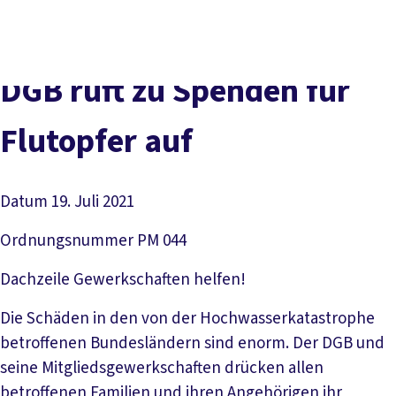
Presse
Karriere
Newsletter
Kontakt
EN
Leichte Sprache
Der DGB
Gute Arbeit
Geld
Gerechtigkeit
DGB ruft zu Spenden für
Service
Mitmachen
Politik
Flutopfer auf
Datum
19. Juli 2021
Ordnungsnummer
PM 044
Dachzeile
Gewerkschaften helfen!
Die Schäden in den von der Hochwasserkatastrophe
betroffenen Bundesländern sind enorm. Der DGB und
seine Mitgliedsgewerkschaften drücken allen
betroffenen Familien und ihren Angehörigen ihr