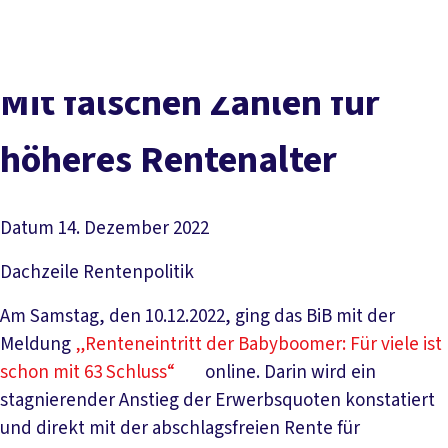
Presse
Karriere
Newsletter
Kontakt
EN
Leichte Sprache
Der DGB
Gute Arbeit
Geld
Gerechtigkeit
Mit falschen Zahlen für
Service
Mitmachen
Politik
höheres Rentenalter
Datum
14. Dezember 2022
Dachzeile
Rentenpolitik
Am Samstag, den 10.12.2022, ging das BiB mit der
Meldung
„Renteneintritt der Babyboomer: Für viele ist
schon mit 63 Schluss“
online. Darin wird ein
stagnierender Anstieg der Erwerbsquoten konstatiert
und direkt mit der abschlagsfreien Rente für