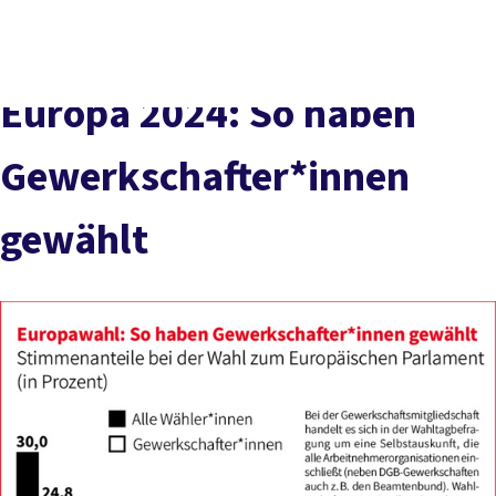
Presse
Karriere
Newsletter
Kontakt
EN
Leichte Sprache
Der DGB
Gute Arbeit
Geld
Gerechtigkeit
Europa 2024: So haben
Service
Mitmachen
Politik
Gewerkschafter*innen
gewählt