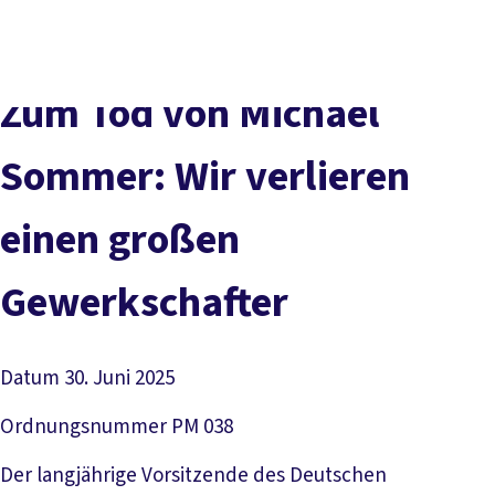
Presse
Karriere
Newsletter
Kontakt
EN
Leichte Sprache
Der DGB
Gute Arbeit
Geld
Gerechtigkeit
Zum Tod von Michael
Service
Mitmachen
Politik
Sommer: Wir verlieren
einen großen
Gewerkschafter
Datum
30. Juni 2025
Ordnungsnummer
PM 038
Der langjährige Vorsitzende des Deutschen