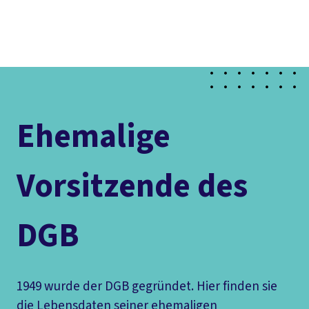
Presse
Karriere
Newsletter
Kontakt
EN
Leichte Sprache
Der DGB
Gute Arbeit
Geld
Gerechtigkeit
Service
Mitmachen
Politik
Ehemalige
Vorsitzende des
DGB
1949 wurde der DGB gegründet. Hier finden sie
die Lebensdaten seiner ehemaligen