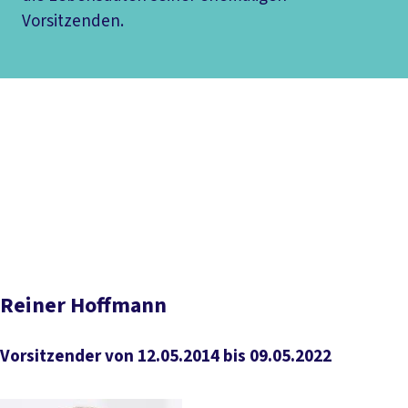
Vorsitzenden.
Inhaltsverzeichnis
Reiner Hoffmann
Michael Sommer
Dieter Schulte
Heinz
Werner Meyer
Ernst Breit
Heinz Oskar Vetter
Ludwig
Rosenberg
Willi Richter
Walter Freitag
Christian Fette
Hans Böckler
Aktuelle GBV-Mitglieder
Reiner Hoffmann
Vorsitzender von 12.05.2014 bis 09.05.2022