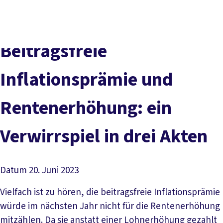
Presse
Karriere
Newsletter
Kontakt
EN
Leichte Sprache
Der DGB
Gute Arbeit
Geld
Gerechtigkeit
Beitragsfreie
Service
Mitmachen
Politik
Inflationsprämie und
Rentenerhöhung: ein
Verwirrspiel in drei Akten
Datum
20. Juni 2023
Vielfach ist zu hören, die beitragsfreie Inflationsprämie
würde im nächsten Jahr nicht für die Rentenerhöhung
mitzählen. Da sie anstatt einer Lohnerhöhung gezahlt