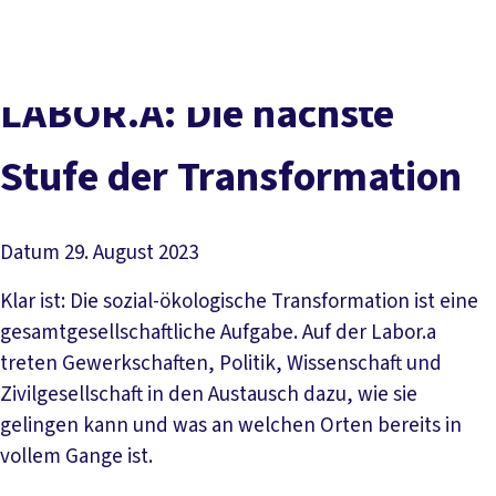
Presse
Karriere
Newsletter
Kontakt
EN
Leichte Sprache
Der DGB
Gute Arbeit
Geld
Gerechtigkeit
LABOR.A: Die nächste
Service
Mitmachen
Politik
Stufe der Transformation
Datum
29. August 2023
Klar ist: Die sozial-ökologische Transformation ist eine
gesamtgesellschaftliche Aufgabe. Auf der Labor.a
treten Gewerkschaften, Politik, Wissenschaft und
Zivilgesellschaft in den Austausch dazu, wie sie
gelingen kann und was an welchen Orten bereits in
vollem Gange ist.